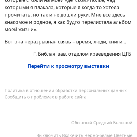
которые стояли на моей «детской» полке, над
которыми я плакала, которые я когда-то хотела
прочитать, но так и не дошли руки. Мне все здесь
знакомое и родное, я как будто перелистала альбом
моей жизни».
Вот она неразрывная связь – время, люди, книги…
Г. Библая, зав. отделом краеведения ЦГБ
Перейти к просмотру выставки
Политика в отношении обработки персональных данных
Сообщить о проблемах в работе сайта
Copyright © 1996-2026 МБУК Централизованная
библиотечная система г.Сургута
Кернинг
Обычный
Средний
Большой
Изображения
Выключить
Включить
Черно-белые
Цветные