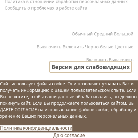
Политика в отношении обработки персональных данных
Сообщить о проблемах в работе сайта
Copyright © 1996-2026 МБУК Централизованная
библиотечная система г.Сургута
Кернинг
Обычный
Средний
Большой
Изображения
Выключить
Включить
Черно-белые
Цветные
Озвучивание текста
Включить
Выключить
Версия для слабовидящих
Сайт использует файлы cookie. Они позволяют узнавать Вас и
получать информацию о Вашем пользовательском опыте. Если
Вы не хотите, чтобы ваши данные обрабатывались, вы должны
покинуть сайт. Если Вы продолжаете пользоваться сайтом, Вы
ДАЕТЕ СОГЛАСИЕ на использование файлов cookie, обработку и
хранение Ваших персональных данных.
Политика конфиденциальности
Даю согласие