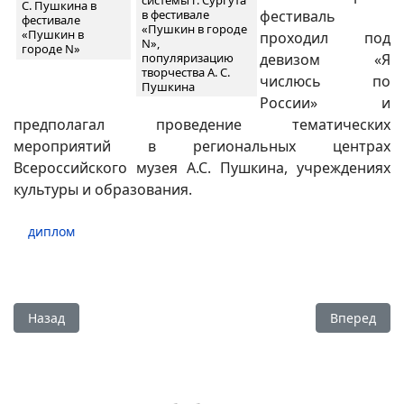
С. Пушкина в
в фестивале
фестиваль
фестивале
«Пушкин в городе
«Пушкин в
проходил под
N»,
городе N»
популяризацию
девизом «Я
творчества А. С.
числюсь по
Пушкина
России» и
предполагал проведение тематических
мероприятий в региональных центрах
Всероссийского музея А.С. Пушкина, учреждениях
культуры и образования.
диплом
Предыдущий: Диплом «Фишка года-2019» - 2019 год
Следующий:
Назад
Вперед