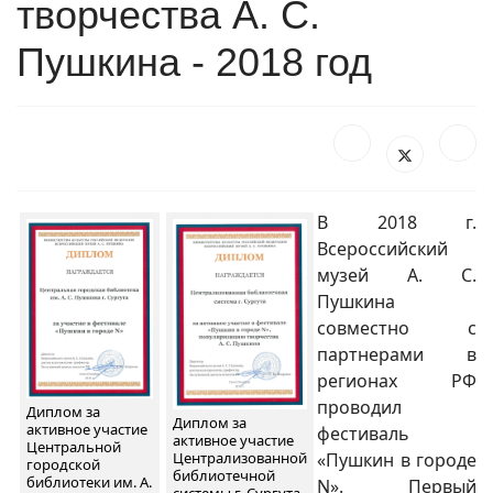
творчества А. С.
Пушкина - 2018 год
В 2018 г.
Всероссийский
музей А. С.
Пушкина
совместно с
партнерами в
регионах РФ
проводил
Диплом за
Диплом за
активное участие
фестиваль
активное участие
Центральной
Централизованной
«Пушкин в городе
городской
библиотечной
библиотеки им. А.
N». Первый
системы г. Сургута