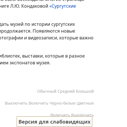
ниге Л.Ю. Кондаковой
«Сургутские
ать музей по истории сургутских
 продолжается. Появляются новые
отографии и видеозаписи, которые важно
блиотек, выставки, которые в разное
ием экспонатов музея.
Кернинг
Обычный
Средний
Большой
Изображения
Выключить
Включить
Черно-белые
Цветные
Озвучивание текста
Включить
Выключить
Версия для слабовидящих