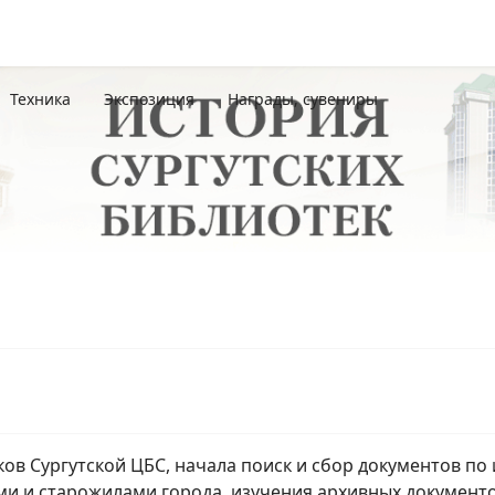
Техника
Экспозиция
Награды, сувениры
й
иков Сургутской ЦБС, начала поиск и сбор документов по
ами и старожилами города, изучения архивных докумен