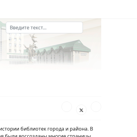
Поиск
 истории библиотек города и района. В
тов были воссозданы многие страницы