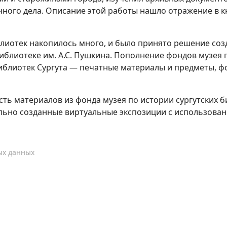
чного дела. Описание этой работы нашло отражение в к
иотек накопилось много, и было принято решение созд
иблиотеке им. А.С. Пушкина. Пополнение фондов музея
иблиотек Сургута — печатные материалы и предметы, ф
ть материалов из фонда музея по истории сургутских би
ально созданные виртуальные экспозиции с использован
ых данных
я библиотечная система